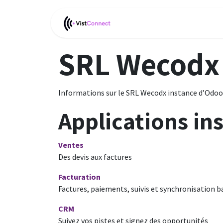
Se rendre au contenu
Page d'accueil
SRL Wecodx
Informations sur le SRL Wecodx instance d’Odoo
Applications ins
Ventes
Des devis aux factures
Facturation
Factures, paiements, suivis et synchronisation b
CRM
Suivez vos pistes et signez des opportunités