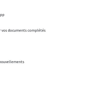
App
er vos documents complétés
renouvellements