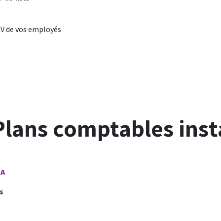
CV de vos employés
 Plans comptables inst
DA
s